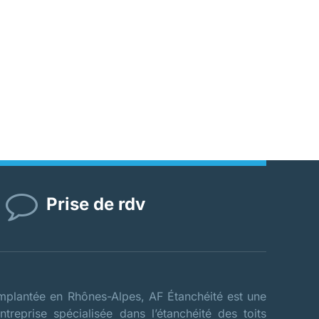
Prise de rdv
mplantée en Rhônes-Alpes, AF Étanchéité est une
ntreprise spécialisée dans l’étanchéité des toits