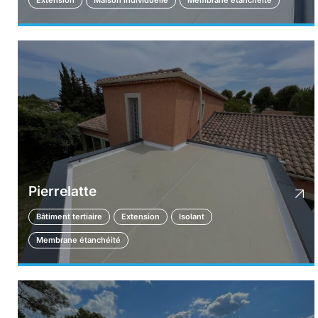
Extension
Maison individuelle
Membrane étanchéité
Pierrelatte
Bâtiment tertiaire
Extension
Isolant
Membrane étanchéité