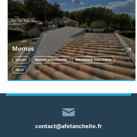
Mornas
Isolant
Maison individuelle
Membrane étanchéité
Neuf
contact@afetancheite.fr