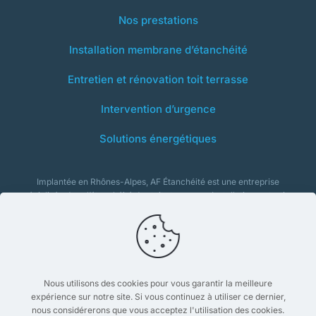
Nos prestations
Installation membrane d’étanchéité
Entretien et rénovation toit terrasse
Intervention d’urgence
Solutions énergétiques
Implantée en Rhônes-Alpes, AF Étanchéité est une entreprise
spécialisée dans l’étanchéité des toits terrasses. Installation, entretien,
isolation et rénovation : notre équipe intervient tout au long du cycle
de vie de votre toiture.
Nous contacter
Nous utilisons des cookies pour vous garantir la meilleure
expérience sur notre site. Si vous continuez à utiliser ce dernier,
nous considérerons que vous acceptez l'utilisation des cookies.