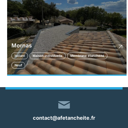
Mornas
Isolant
Maison individuelle
Membrane étanchéité
Neuf
contact@afetancheite.fr