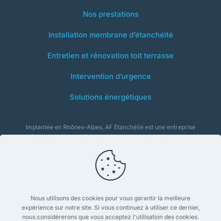
Nos prestations
Installation membrane d’étanchéité
Entretien et rénovation toit terrasse
Intervention d’urgence
Solutions énergétiques
Implantée en Rhônes-Alpes, AF Étanchéité est une entreprise
spécialisée dans l’étanchéité des toits terrasses. Installation, entretien,
isolation et rénovation : notre équipe intervient tout au long du cycle
de vie de votre toiture.
Nous contacter
Nous utilisons des cookies pour vous garantir la meilleure
expérience sur notre site. Si vous continuez à utiliser ce dernier,
nous considérerons que vous acceptez l'utilisation des cookies.