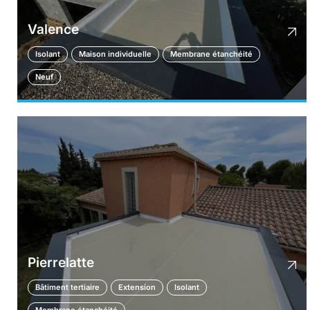
Valence
Isolant
Maison individuelle
Membrane étanchéité
Neuf
Pierrelatte
Bâtiment tertiaire
Extension
Isolant