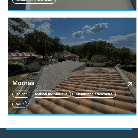
Membrane étanchéité
Mornas
Isolant
Maison individuelle
Membrane étanchéité
Neuf