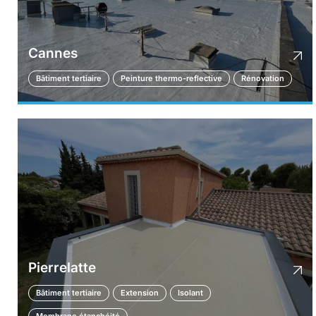
Cannes
Bâtiment tertiaire
Peinture thermo-reflective
Rénovation
Pierrelatte
Bâtiment tertiaire
Extension
Isolant